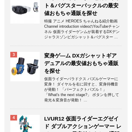
ト＆バグスターバックルの最安
値おもちゃ通販を探せ
特撮 アニメ HEROES ちゃんねる紹介動画
Channel introduction videoのYouTubeチャン
ネル 仮面ライダーゲンムが装着するDXデン
ジャラスゾンビガシャット＆バグスター ...
3
変身ゲ―ム DXガシャットギア
デュアルの最安値おもちゃ通販
を探せ
仮面ライダーパラドクス パズルゲーマーに
変身！ ダイヤルを右に回すと、変身待機音
が発動！ 「パーフェクトパズル！」
「What's the next stage?」 ボタンを押して
発光＆変身音が発動！ ...
4
LVUR12 仮面ライダーエグゼイ
ド ダブルアクションゲーマー レ